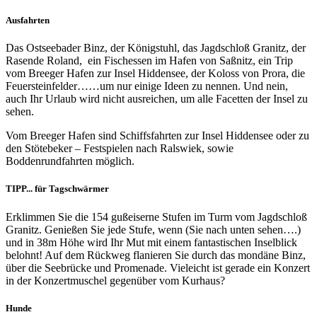
Ausfahrten
Das Ostseebader Binz, der Königstuhl, das Jagdschloß Granitz, der
Rasende Roland, ein Fischessen im Hafen von Saßnitz, ein Trip
vom Breeger Hafen zur Insel Hiddensee, der Koloss von Prora, die
Feuersteinfelder……um nur einige Ideen zu nennen. Und nein,
auch Ihr Urlaub wird nicht ausreichen, um alle Facetten der Insel zu
sehen.
Vom Breeger Hafen sind Schiffsfahrten zur Insel Hiddensee oder zu
den Stötebeker – Festspielen nach Ralswiek, sowie
Boddenrundfahrten möglich.
TIPP... für Tagschwärmer
Erklimmen Sie die 154 gußeiserne Stufen im Turm vom Jagdschloß
Granitz. Genießen Sie jede Stufe, wenn (Sie nach unten sehen….)
und in 38m Höhe wird Ihr Mut mit einem fantastischen Inselblick
belohnt! Auf dem Rückweg flanieren Sie durch das mondäne Binz,
über die Seebrücke und Promenade. Vieleicht ist gerade ein Konzert
in der Konzertmuschel gegenüber vom Kurhaus?
Hunde