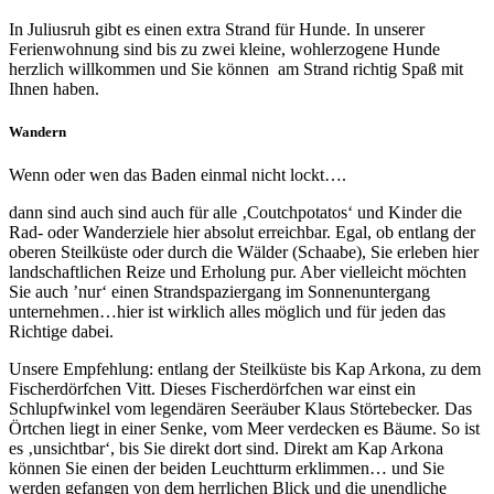
In Juliusruh gibt es einen extra Strand für Hunde. In unserer
Ferienwohnung sind bis zu zwei kleine, wohlerzogene Hunde
herzlich willkommen und Sie können am Strand richtig Spaß mit
Ihnen haben.
Wandern
Wenn oder wen das Baden einmal nicht lockt….
dann sind auch sind auch für alle ‚Coutchpotatos‘ und Kinder die
Rad- oder Wanderziele hier absolut erreichbar. Egal, ob entlang der
oberen Steilküste oder durch die Wälder (Schaabe), Sie erleben hier
landschaftlichen Reize und Erholung pur. Aber vielleicht möchten
Sie auch ’nur‘ einen Strandspaziergang im Sonnenuntergang
unternehmen…hier ist wirklich alles möglich und für jeden das
Richtige dabei.
Unsere Empfehlung: entlang der Steilküste bis Kap Arkona, zu dem
Fischerdörfchen Vitt. Dieses Fischerdörfchen war einst ein
Schlupfwinkel vom legendären Seeräuber Klaus Störtebecker. Das
Örtchen liegt in einer Senke, vom Meer verdecken es Bäume. So ist
es ‚unsichtbar‘, bis Sie direkt dort sind. Direkt am Kap Arkona
können Sie einen der beiden Leuchtturm erklimmen… und Sie
werden gefangen von dem herrlichen Blick und die unendliche