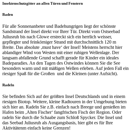
Insektenschutzgitter an allen Türen und Fenstern
Baden
Für alle Sonnenanbeter und Badehungrigen liegt der schönste
Sandstrand der Insel direkt vor Ihrer Tür. Direkt vom Ostseebad
Juliusruh bis nach Glowe erstreckt sich ein herrlich weisser,
gepflegter und feinkörniger Strand mit durchschnittlich 120 m
Breite. Das absolute ‚must have‘ der Insel! Meistens herrscht hier
ablandiger Wind von Westen mit einer ruhigen Wellenlage. Der
langsam abfallende Grund schafft gerade für Kinder ein ideales
Badeparadies. An den Tagen des Ostwindes können Sie die See
besonders warm und mit mäßigen Wellen erleben. Auf jeden Fall ein
riesiger Spaß für die Großen und die Kleinen (unter Aufsicht).
Radeln
Sie befinden Sich auf der größten Insel Deutschlands und in einem
riesigen Biotop. Weitere, kleine Radtouren in der Umgebung bieten
sich hier an. Radeln Sie z.B. einfach nach Breege und genießen im
Hafen beim ‚Alten Fischer‘ fangfrischen Fisch der Region. Oder
radeln Sie durch die Schaabe zum Schloß Spycker. Die Insel und
das Seebad Juliusruh als Ausgangsbasis, hier gibt es für Ihre
Aktivitätenm einfach keine Grenzen!